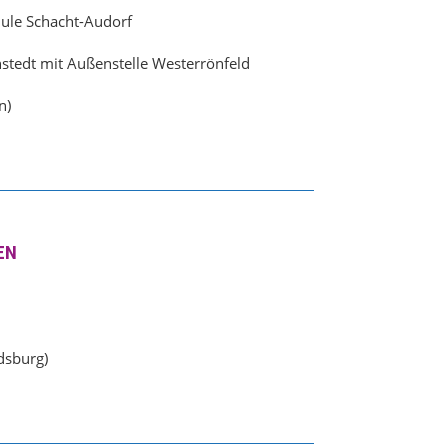
ule Schacht-Audorf
tedt mit Außenstelle Westerrönfeld
n)
EN
dsburg)